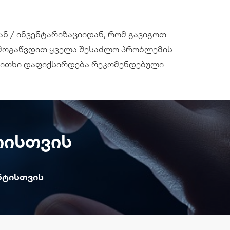
ან / ინვენტარიზაციიდან, რომ გავიგოთ
 მოგაწვდით ყველა შესაძლო პრობლემის
კითხი დაფიქსირდება რეკომენდებული
იისთვის
ენტისთვის