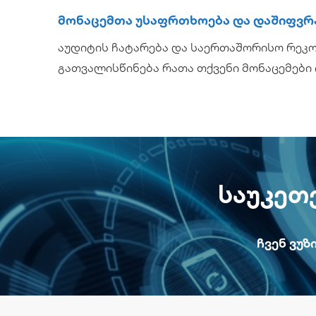
Მონაცემთა Უსაფრთხოება Და Დაშიფვრ
აუდიტის ჩატარება და საერთაშორისო რეკ
გათვალისწინება რათა თქვენი მონაცემები
Საუკეთ
Ჩვენ Ვუზ